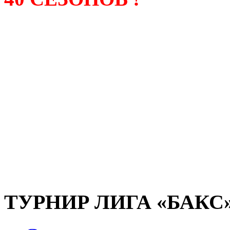
Лига «БАКС» – родонача
любительсих лиг боулинга
России. Открытие первой
состоялось в сентябре 200
и это была самая первая
любительская лига боулин
России.
ТУРНИР ЛИГА «БАКС