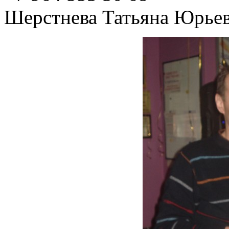
Шерстнева Татьяна Юрье