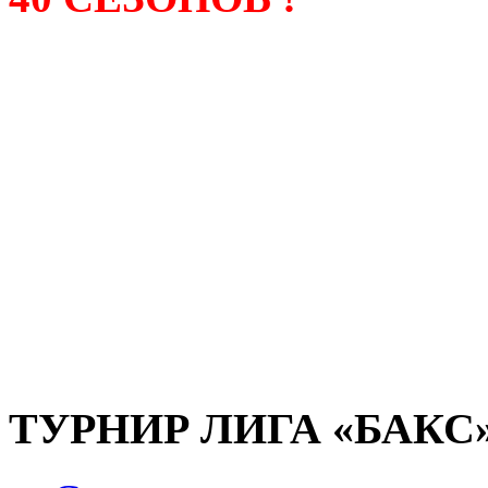
Лига «БАКС» – родонача
любительсих лиг боулинга
России. Открытие первой
состоялось в сентябре 200
и это была самая первая
любительская лига боулин
России.
ТУРНИР ЛИГА «БАКС