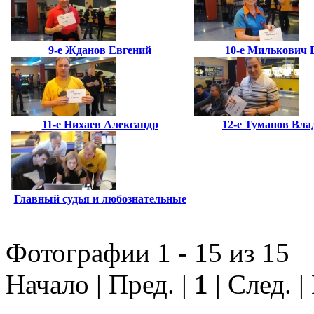
9-е Жданов Евгений
10-е Милькович 
11-е Нихаев Александр
12-е Туманов Вл
Главный судья и любознательные
Фотографии 1 - 15 из 15
Начало | Пред. |
1
| След. 