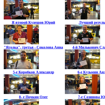
Я второй Кудешов Юрий
Лучший резуль
"Ягодка", третья - Соколова Анна
4-й Милькович Сл
5-е Коробков Александр
6-е Кузьмин Ан
8- е Почкин Олег
7-е Созинова 